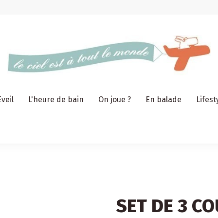
Eveil
L'heure de bain
On joue ?
En balade
Lifest
SET DE 3 C