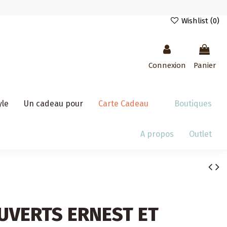
Wishlist (
0
)
Connexion
Panier
yle
Un cadeau pour
Carte Cadeau
Boutiques
A propos
Outlet
OUVERTS ERNEST ET