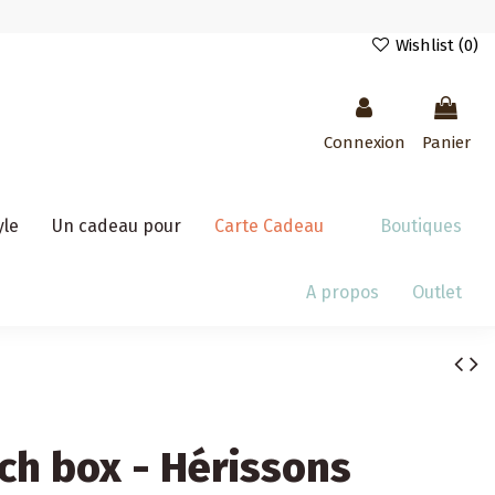
Wishlist (
0
)
Connexion
Panier
yle
Un cadeau pour
Carte Cadeau
Boutiques
A propos
Outlet
nch box - Hérissons