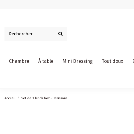
Chambre
À table
Mini Dressing
Tout doux
Accueil
Set de 3 lunch box - Hérissons