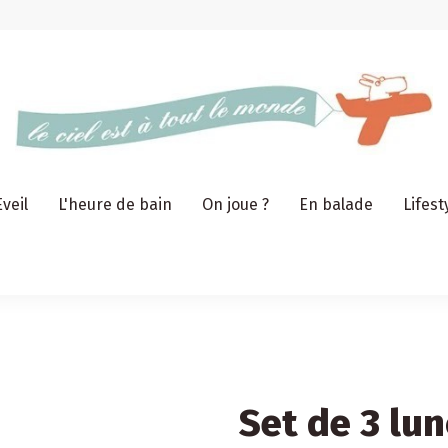
Eveil
L'heure de bain
On joue ?
En balade
Lifest
Set de 3 lu