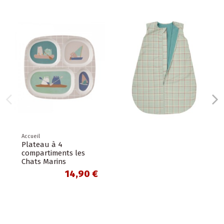
u à 4
timents les
Marins
14,90 €