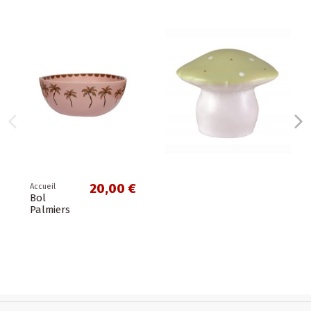
20,00 €
eil
miers