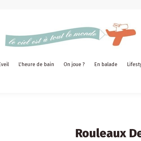
Eveil
L'heure de bain
On joue ?
En balade
Lifest
Rouleaux De