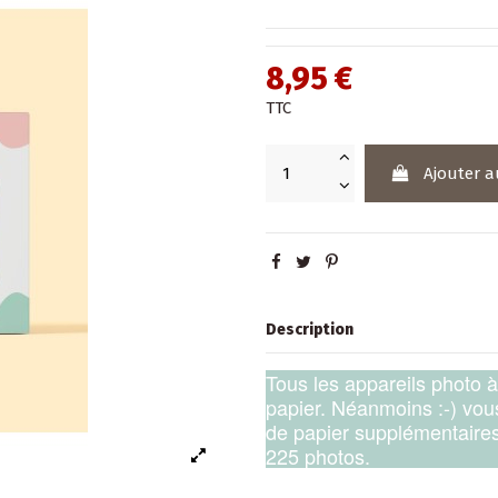
8,95 €
TTC
Ajouter a
Description
Tous les appareils photo 
papier. Néanmoins :-) vo
de papier supplémentaires
225 photos.