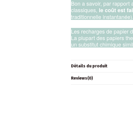
Bon a savoir, par rapport
classiques,
le coût est fa
traditionnelle instantanée)
Les recharges de papier 
La plupart des papiers th
un substitut chimique simi
Détails du produit
Reviews
(0)