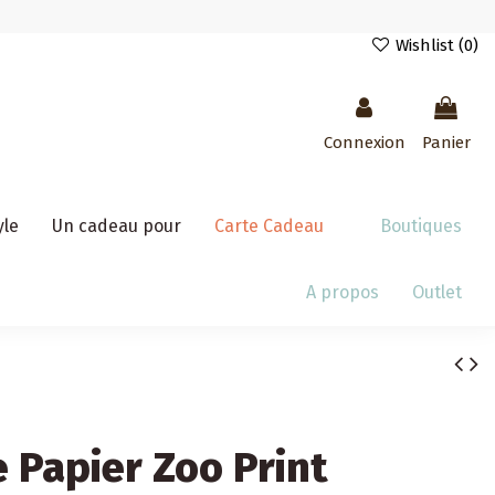
Wishlist (
0
)
Connexion
Panier
yle
Un cadeau pour
Carte Cadeau
Boutiques
A propos
Outlet
 Papier Zoo Print