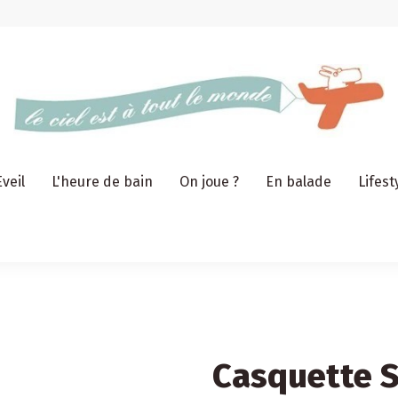
Eveil
L'heure de bain
On joue ?
En balade
Lifest
Casquette 