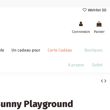
Wishlist (
0
)
Connexion
Panier
yle
Un cadeau pour
Carte Cadeau
Boutiques
A propos
Outlet
Sunny Playground