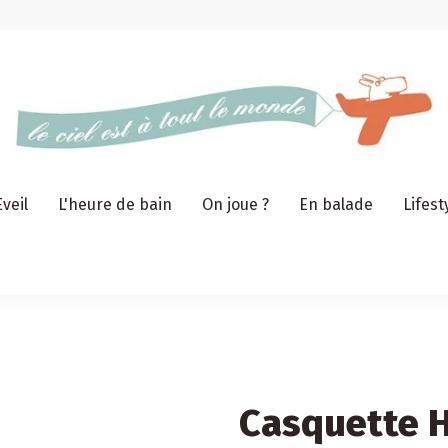
Eveil
L'heure de bain
On joue ?
En balade
Lifest
Casquette H