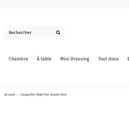
Chambre
À table
Mini Dressing
Tout doux
Accueil
Casquette High Five denim bleu