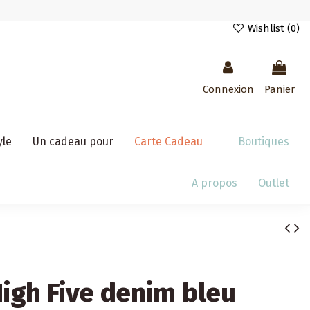
Wishlist (
0
)
Connexion
Panier
yle
Un cadeau pour
Carte Cadeau
Boutiques
A propos
Outlet
igh Five denim bleu