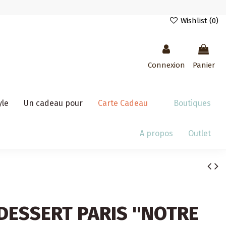
Wishlist (
0
)
Connexion
Panier
yle
Un cadeau pour
Carte Cadeau
Boutiques
A propos
Outlet
DESSERT PARIS ''NOTRE