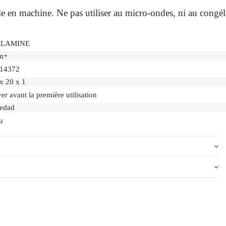
le en machine. Ne pas utiliser au micro-ondes, ni au congél
LAMINE
m+
14372
x 20 x 1
er avant la première utilisation
ledad
u