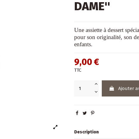
DAME''
Une assiette à dessert spécia
pour son originalité, son des
enfants.
9,00 €
TTC
Ajouter a
Description