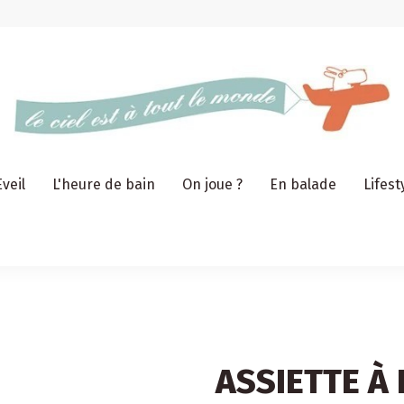
Eveil
L'heure de bain
On joue ?
En balade
Lifest
ASSIETTE À 