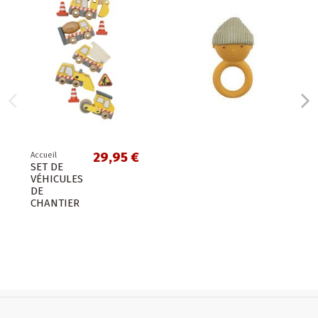
29,95 €
eil
 DE
ICULES
ANTIER