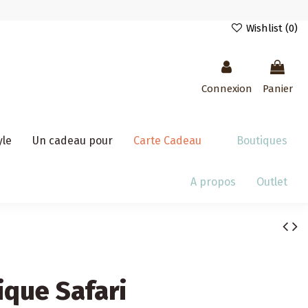
Wishlist (
0
)
Connexion
Panier
yle
Un cadeau pour
Carte Cadeau
Boutiques
A propos
Outlet
ique Safari