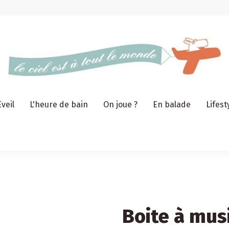
Eveil
L'heure de bain
On joue ?
En balade
Lifest
Boite à mus