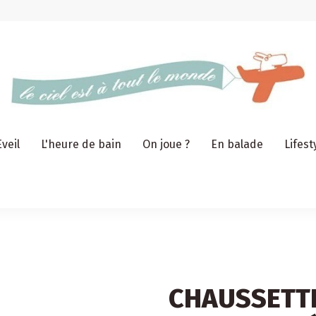
Eveil
L'heure de bain
On joue ?
En balade
Lifest
CHAUSSETTE