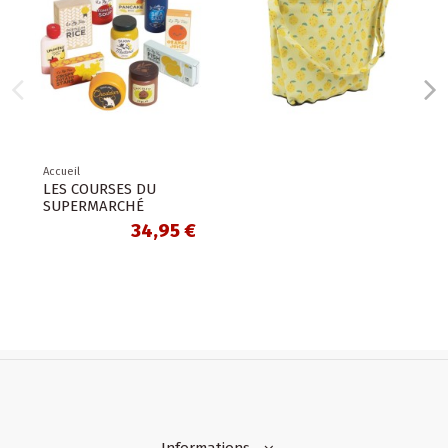
DU
4,95 €