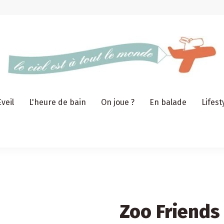
Eveil
L'heure de bain
On joue ?
En balade
Lifest
Zoo Friends