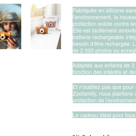
Fabriquée en silicone san
l'environnement, la houss
protection solide contre l
Elle est facilement amovi
batterie rechargeable intég
besoin d'être rechargée. L
de 2 000 photos ou enregi
Adaptés aux enfants de 3 
fonction des intérêts et d
Et n'oubliez pas que pour
Zoofamily, nous plantons u
protection de l'environnem
Le cadeau idéal pour tous 