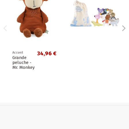
34,96 €
eil
nde
uche -
 Monkey