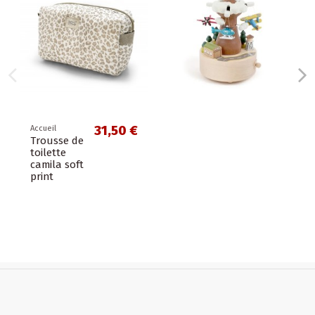
31,50 €
eil
usse de
lette
ila soft
nt