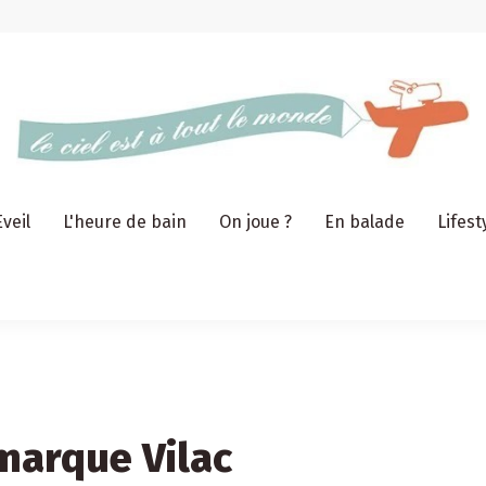
Eveil
L'heure de bain
On joue ?
En balade
Lifest
 marque Vilac