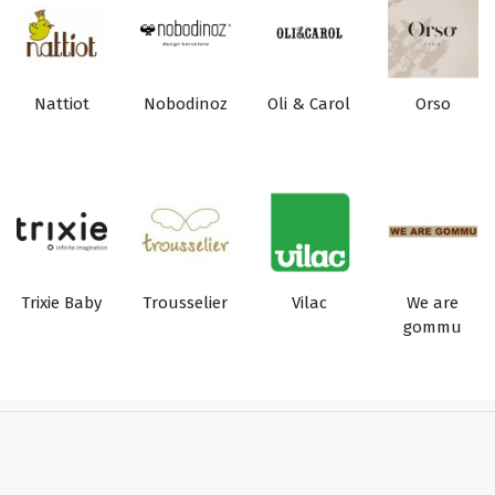
Nattiot
Nobodinoz
Oli & Carol
Orso
Trixie Baby
Trousselier
Vilac
We are
gommu