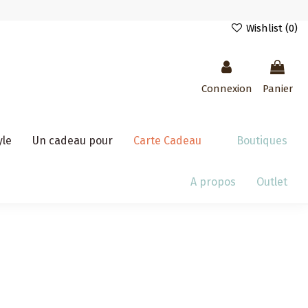
Wishlist (
0
)
Connexion
Panier
yle
Un cadeau pour
Carte Cadeau
Boutiques
A propos
Outlet