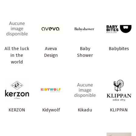
All the luck
Aveva
Baby
Babybites
in the
Design
Shower
world
KERZON
Kidywolf
Kikadu
KLIPPAN