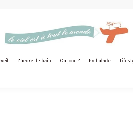
Eveil
L'heure de bain
On joue ?
En balade
Lifest